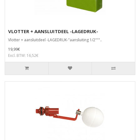
VLOTTER + AANSLUITDEEL -LAGEDRUK-
Vlotter + aansluitdeel -LAGEDRUK-"aansluiting 1/2"""..
19,99€
Excl. BTW: 16,52€