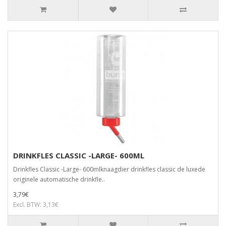
DRINKFLES CLASSIC -LARGE- 600ML
Drinkfles Classic -Large- 600mlknaagdier drinkfles classic de luxede
originele automatische drinkfle..
3,79€
Excl. BTW: 3,13€