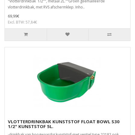
"Vlotterdrinkbak 1/2"", metaal 2L.""Groen geëmailleerde
vlotterdrinkbak, met RVS afschermklep. Inho..
69,99€
Excl. BTW: 57,84€
VLOTTERDRINKBAK KUNSTSTOF FLOAT BOWL S30
1/2" KUNSTSTOF 5L.
-drinkbak van hoogwaardig kunststof-met ventiel type 22182 ook