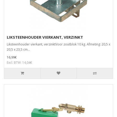
LIKSTEENHOUDER VIERKANT, VERZINKT
Liksteenhouder vierkant, verzinktVoor zoutblok 10 kg. Afmeting: 20,5 x
20,5 x 23,5 cm...
16,99€
Excl. BTW: 14,04€