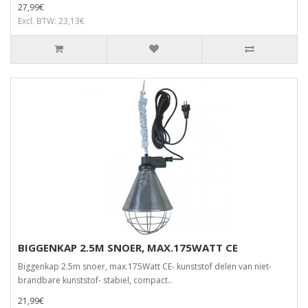
27,99€
Excl. BTW: 23,13€
BIGGENKAP 2.5M SNOER, MAX.175WATT CE
Biggenkap 2.5m snoer, max.175Watt CE- kunststof delen van niet-
brandbare kunststof- stabiel, compact..
21,99€