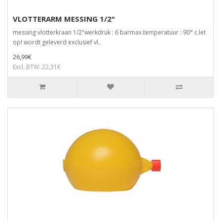
VLOTTERARM MESSING 1/2"
messing vlotterkraan 1/2"werkdruk : 6 barmax.temperatuur : 90° c.let
op! wordt geleverd exclusief vl..
26,99€
Excl. BTW: 22,31€