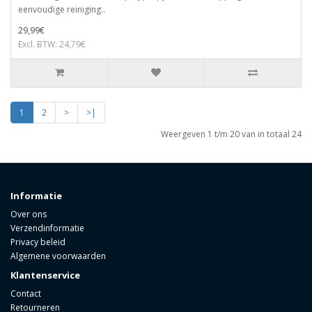
eenvoudige reiniging..
29,99€
Excl. BTW: 24,79€
1
2
>
>|
Weergeven 1 t/m 20 van in totaal 24
Informatie
Over ons
Verzendinformatie
Privacy beleid
Algemene voorwaarden
Klantenservice
Contact
Retourneren