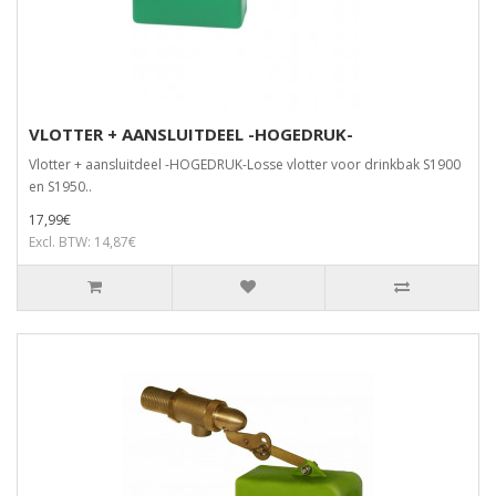
VLOTTER + AANSLUITDEEL -HOGEDRUK-
Vlotter + aansluitdeel -HOGEDRUK-Losse vlotter voor drinkbak S1900
en S1950..
17,99€
Excl. BTW: 14,87€