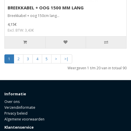
BREEKKABEL + OOG 1500 MM LANG
Breekkabel + oog 150cm lang...
4,15€
Excl. BTW: 3,43€
1
2
3
4
5
>
>|
Weergeven 1 t/m 20 van in totaal 90
Informatie
Over ons
Verzendinformatie
Privacy beleid
Algemene voorwaarden
Klantenservice