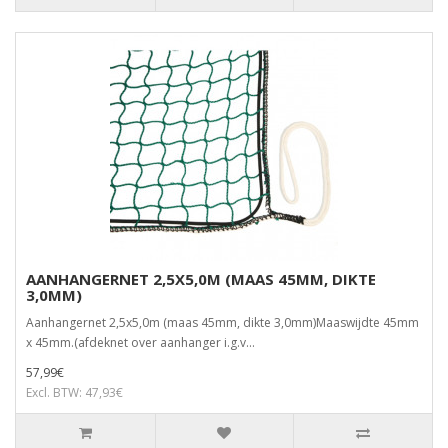
AANHANGERNET 2,5X5,0M (MAAS 45MM, DIKTE
3,0MM)
Aanhangernet 2,5x5,0m (maas 45mm, dikte 3,0mm)Maaswijdte 45mm
x 45mm.(afdeknet over aanhanger i.g.v...
57,99€
Excl. BTW: 47,93€