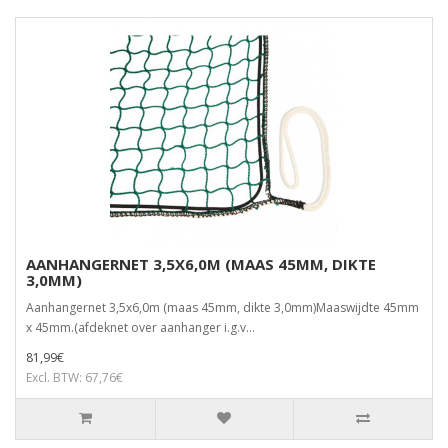
AANHANGERNET 3,5X6,0M (MAAS 45MM, DIKTE
3,0MM)
Aanhangernet 3,5x6,0m (maas 45mm, dikte 3,0mm)Maaswijdte 45mm
x 45mm.(afdeknet over aanhanger i.g.v...
81,99€
Excl. BTW: 67,76€