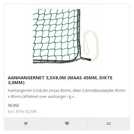
AANHANGERNET 3,5X8,0M (MAAS 45MM, DIKTE
3,0MM)
Aanhangernet 3,5x8,0m (maas 45mm, dikte 3,0mm)Maaswijdte 45mm
x 45mm.(afdeknet over aanhanger i.g.v...
99,95€
Excl. BTW: 82,60€