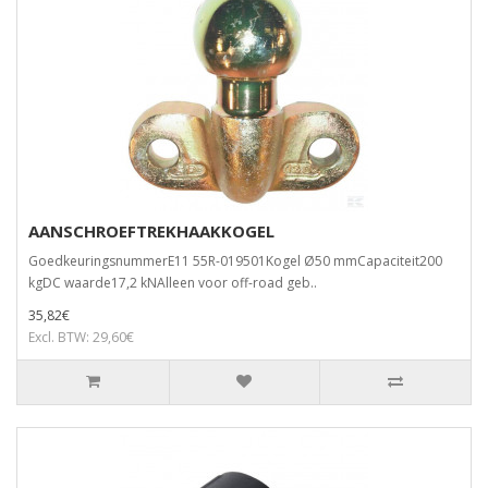
AANSCHROEFTREKHAAKKOGEL
GoedkeuringsnummerE11 55R-019501Kogel Ø50 mmCapaciteit200
kgDC waarde17,2 kNAlleen voor off-road geb..
35,82€
Excl. BTW: 29,60€