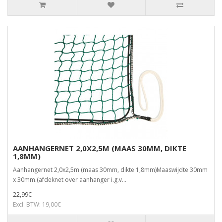
AANHANGERNET 2,0X2,5M (MAAS 30MM, DIKTE
1,8MM)
Aanhangernet 2,0x2,5m (maas 30mm, dikte 1,8mm)Maaswijdte 30mm
x 30mm.(afdeknet over aanhanger i.g.v...
22,99€
Excl. BTW: 19,00€