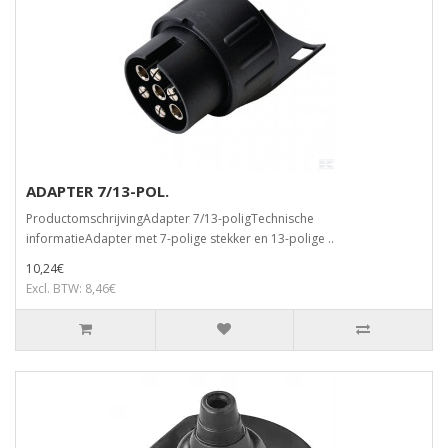
ADAPTER 7/13-POL.
ProductomschrijvingAdapter 7/13-poligTechnische
informatieAdapter met 7-polige stekker en 13-polige ..
10,24€
Excl. BTW: 8,46€