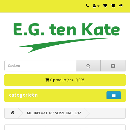
0 product(en) - 0,00€
categorieën
MUURPLAAT 45° VERZI. BI/BI 3/4"