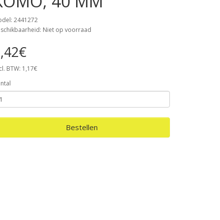
KOMO, 40 MM
del: 2441272
schikbaarheid: Niet op voorraad
,42€
cl. BTW: 1,17€
ntal
Bestellen