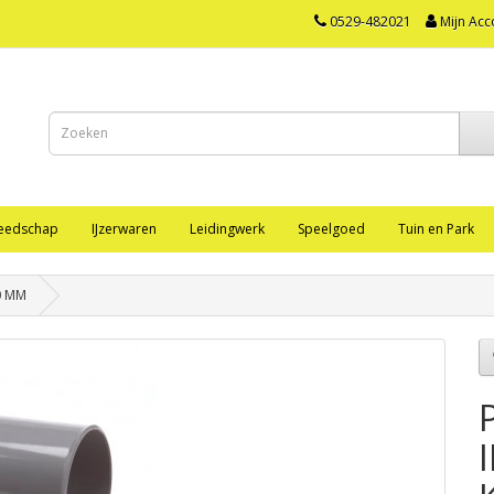
0529-482021
Mijn Acc
eedschap
IJzerwaren
Leidingwerk
Speelgoed
Tuin en Park
40 MM