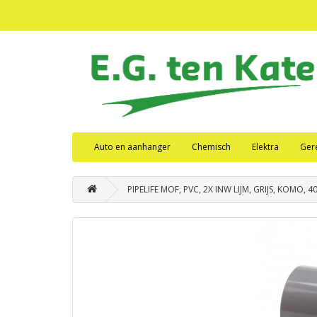
Auto en aanhanger
Chemisch
Elektra
Ger
PIPELIFE MOF, PVC, 2X INW LIJM, GRIJS, KOMO, 