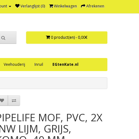
ount
Verlanglijst (0)
Winkelwagen
Afrekenen
0 product(en) - 0,00€
Veehouderij
Inruil
EGtenKate.nl
PIPELIFE MOF, PVC, 2X
INW LIJM, GRIJS,