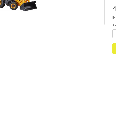
4
Ex
Aa