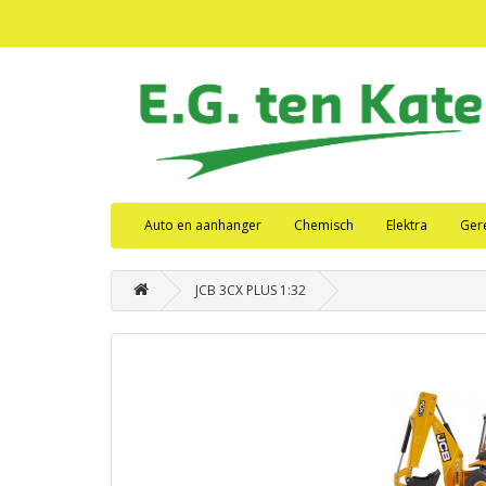
Auto en aanhanger
Chemisch
Elektra
Ger
JCB 3CX PLUS 1:32