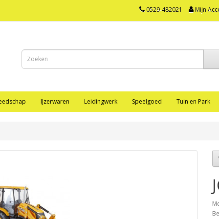
0529-482021
Mijn Acc
eedschap
IJzerwaren
Leidingwerk
Speelgoed
Tuin en Park
Mo
Be