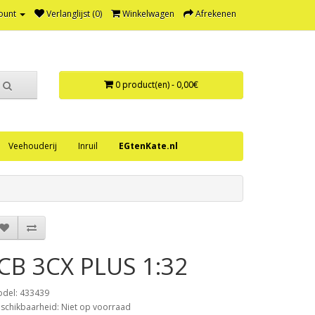
ount
Verlanglijst (0)
Winkelwagen
Afrekenen
0 product(en) - 0,00€
Veehouderij
Inruil
EGtenKate.nl
JCB 3CX PLUS 1:32
del: 433439
schikbaarheid: Niet op voorraad