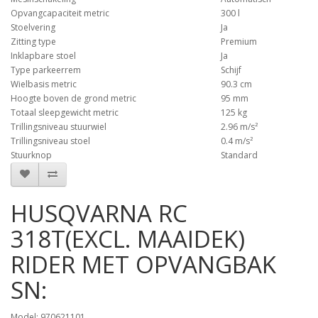
Opvangcapaciteit metric
300 l
Stoelvering
Ja
Zitting type
Premium
Inklapbare stoel
Ja
Type parkeerrem
Schijf
Wielbasis metric
90.3 cm
Hoogte boven de grond metric
95 mm
Totaal sleepgewicht metric
125 kg
Trillingsniveau stuurwiel
2.96 m/s²
Trillingsniveau stoel
0.4 m/s²
Stuurknop
Standard
HUSQVARNA RC
318T(EXCL. MAAIDEK)
RIDER MET OPVANGBAK
SN:
Model: 970621101