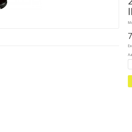
Mo
7
Ex
Aa
p