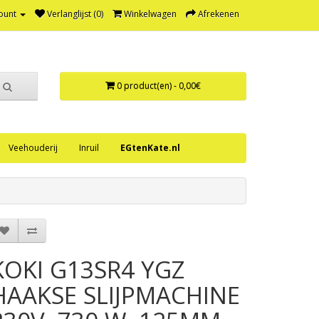
ount
Verlanglijst (0)
Winkelwagen
Afrekenen
0 product(en) - 0,00€
Veehouderij
Inruil
EGtenKate.nl
KOKI G13SR4 YGZ
HAAKSE SLIJPMACHINE