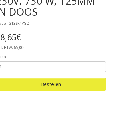
230V, 730 W, 125MM
IN DOOS
del: G13SR4YGZ
8,65€
cl. BTW: 65,00€
ntal
Bestellen