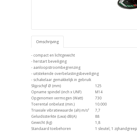
Omschrijving
- compact en lichtgewicht
- herstart beveiliging
- aanloopstroombegrenzing
- uitstekende overbelastingsbeveiliging
- schakelaar gemakkelijk in gebruik
Slijpschijf Ø (mm)
125
Opname spindel (inch x UNF)
M14
Opgenomen vermogen (Watt)
730
Toerental onbelast (min.)
10.000
Triaxiale vibratiewaarde (ah) m/s²
7,7
Geluidssterkte (Lwa) dB(A)
88
Gewicht (kg)
1,8
Standaard toebehoren
1 sleutel, 1 zijhandgree