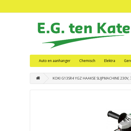
Auto en aanhanger
Chemisch
Elektra
Ger
KOKI G13SR4 YGZ HAAKSE SLIJPMACHINE 230V,