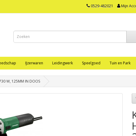
0529-482021
Mijn Acc
eedschap
IJzerwaren
Leidingwerk
Speelgoed
Tuin en Park
 730 W, 125MM IN DOOS