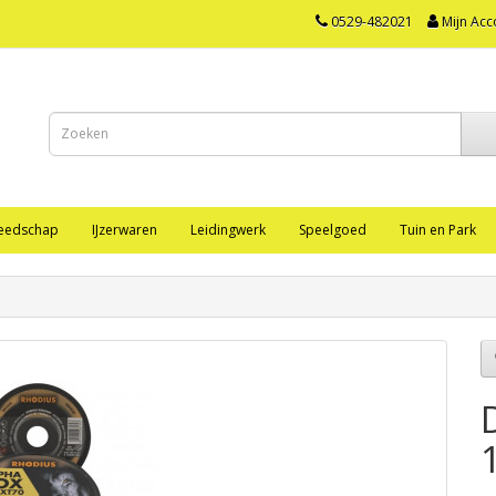
0529-482021
Mijn Acc
eedschap
IJzerwaren
Leidingwerk
Speelgoed
Tuin en Park