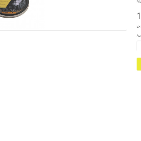
Mo
1
Ex
Aa