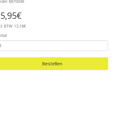
del: 8670049
5,95€
cl. BTW: 13,18€
ntal
Bestellen