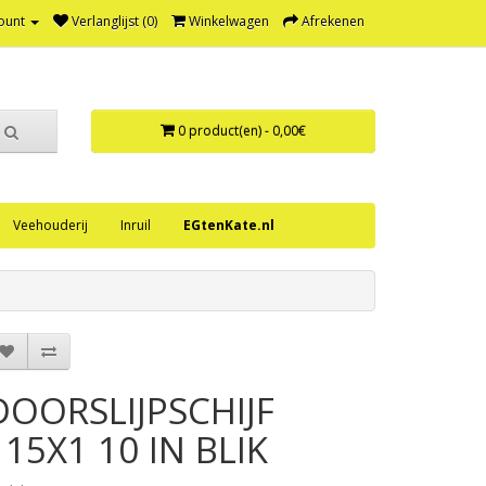
ount
Verlanglijst (0)
Winkelwagen
Afrekenen
0 product(en) - 0,00€
Veehouderij
Inruil
EGtenKate.nl
DOORSLIJPSCHIJF
115X1 10 IN BLIK