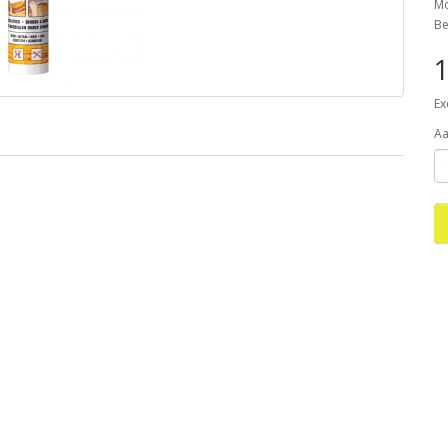
Mo
Be
1
Ex
Aa