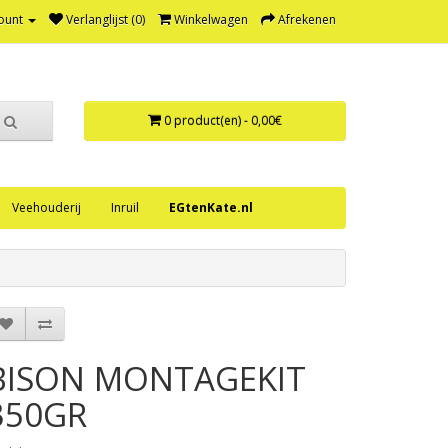
ount
Verlanglijst (0)
Winkelwagen
Afrekenen
0 product(en) - 0,00€
Veehouderij
Inruil
EGtenKate.nl
BISON MONTAGEKIT
350GR