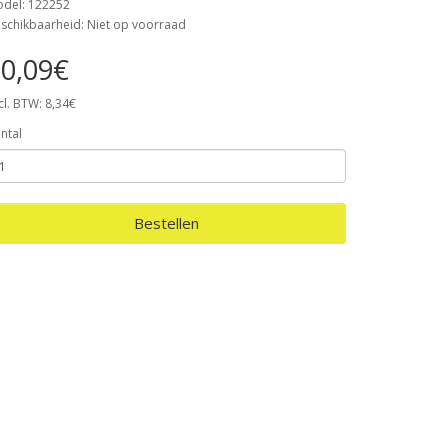
del: 122252
schikbaarheid: Niet op voorraad
0,09€
cl. BTW: 8,34€
ntal
Bestellen