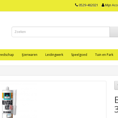
0529-482021
Mijn Acc
eedschap
IJzerwaren
Leidingwerk
Speelgoed
Tuin en Park