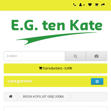
0 product(en) - 0,00€
categorieën
BISON ACRYL.KIT GRIJS 300ML