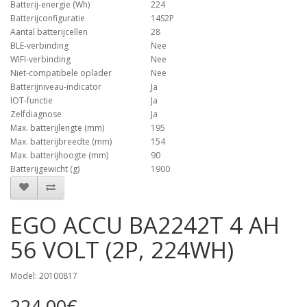
Batterij-energie (Wh)
224
Batterijconfiguratie
14S2P
Aantal batterijcellen
28
BLE-verbinding
Nee
WIFI-verbinding
Nee
Niet-compatibele oplader
Nee
Batterijniveau-indicator
Ja
IOT-functie
Ja
Zelfdiagnose
Ja
Max. batterijlengte (mm)
195
Max. batterijbreedte (mm)
154
Max. batterijhoogte (mm)
90
Batterijgewicht (g)
1900
EGO ACCU BA2242T 4 AH
56 VOLT (2P, 224WH)
Model: 20100817
224,00€