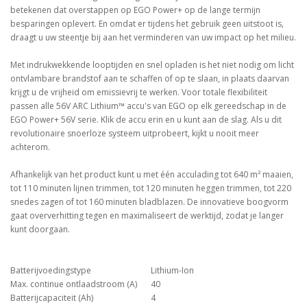
betekenen dat overstappen op EGO Power+ op de lange termijn
besparingen oplevert. En omdat er tijdens het gebruik geen uitstoot is,
draagt u uw steentje bij aan het verminderen van uw impact op het milieu.
Met indrukwekkende looptijden en snel opladen is het niet nodig om licht
ontvlambare brandstof aan te schaffen of op te slaan, in plaats daarvan
krijgt u de vrijheid om emissievrij te werken. Voor totale flexibiliteit
passen alle 56V ARC Lithium™ accu's van EGO op elk gereedschap in de
EGO Power+ 56V serie. Klik de accu erin en u kunt aan de slag. Als u dit
revolutionaire snoerloze systeem uitprobeert, kijkt u nooit meer
achterom.
Afhankelijk van het product kunt u met één acculading tot 640 m² maaien,
tot 110 minuten lijnen trimmen, tot 120 minuten heggen trimmen, tot 220
snedes zagen of tot 160 minuten bladblazen. De innovatieve boogvorm
gaat oververhitting tegen en maximaliseert de werktijd, zodat je langer
kunt doorgaan.
Batterijvoedingstype
Lithium-Ion
Max. continue ontlaadstroom (A)
40
Batterijcapaciteit (Ah)
4