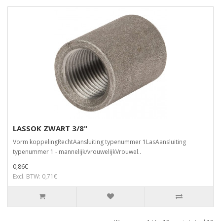
LASSOK ZWART 3/8"
Vorm koppelingRechtAansluiting typenummer 1LasAansluiting
typenummer 1 - mannelijk/vrouwelijkVrouwel..
0,86€
Excl. BTW: 0,71€