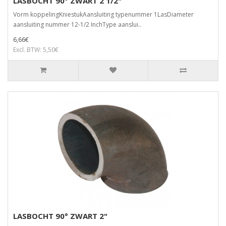
LASBOCHT 90° ZWART 2 1/2"
Vorm koppelingKniestukAansluiting typenummer 1LasDiameter
aansluiting nummer 12-1/2 InchType aanslui..
6,66€
Excl. BTW: 5,50€
LASBOCHT 90° ZWART 2"