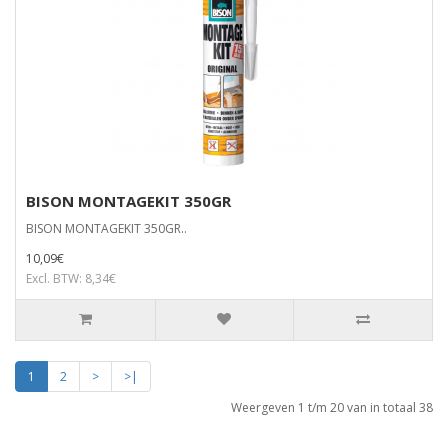
BISON MONTAGEKIT 350GR
BISON MONTAGEKIT 350GR..
10,09€
Excl. BTW: 8,34€
1
2
>
>|
Weergeven 1 t/m 20 van in totaal 38