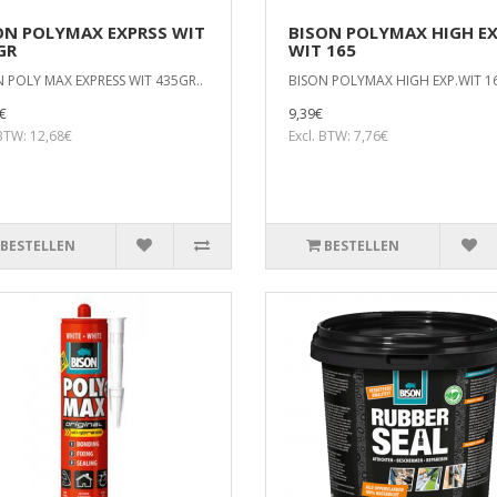
ON POLYMAX EXPRSS WIT
BISON POLYMAX HIGH EX
GR
WIT 165
 POLY MAX EXPRESS WIT 435GR..
BISON POLYMAX HIGH EXP.WIT 16
€
9,39€
 BTW: 12,68€
Excl. BTW: 7,76€
BESTELLEN
BESTELLEN