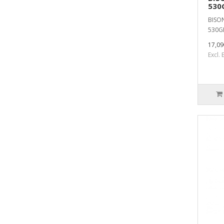
530
BISO
530GR
17,09
Excl.