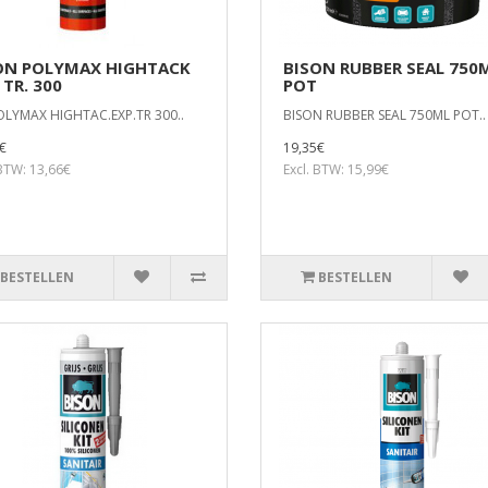
ON POLYMAX HIGHTACK
BISON RUBBER SEAL 750
 TR. 300
POT
OLYMAX HIGHTAC.EXP.TR 300..
BISON RUBBER SEAL 750ML POT..
€
19,35€
 BTW: 13,66€
Excl. BTW: 15,99€
BESTELLEN
BESTELLEN