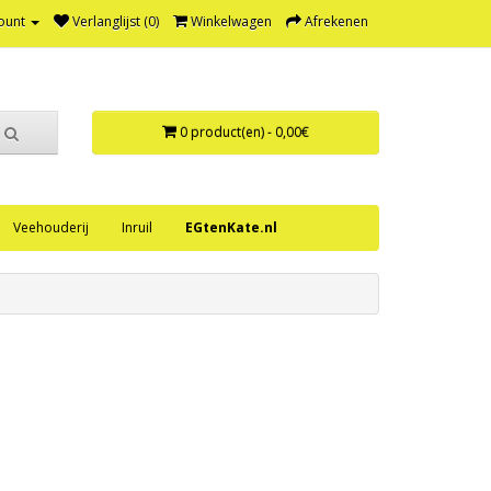
ount
Verlanglijst (0)
Winkelwagen
Afrekenen
0 product(en) - 0,00€
Veehouderij
Inruil
EGtenKate.nl