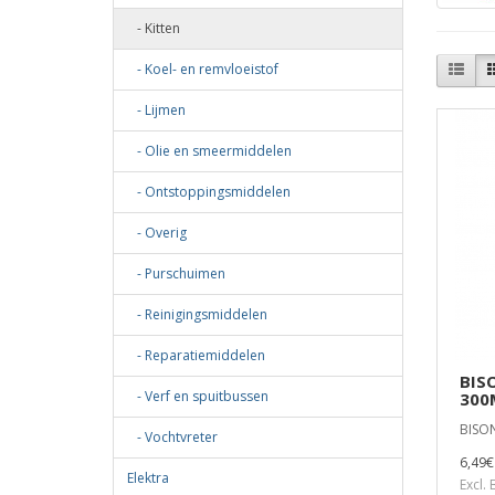
- Kitten
- Koel- en remvloeistof
- Lijmen
- Olie en smeermiddelen
- Ontstoppingsmiddelen
- Overig
- Purschuimen
- Reinigingsmiddelen
- Reparatiemiddelen
BIS
- Verf en spuitbussen
300
BISON
- Vochtvreter
6,49€
Elektra
Excl.