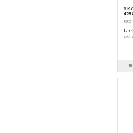
BIS
425
BISON
15,34
Excl.