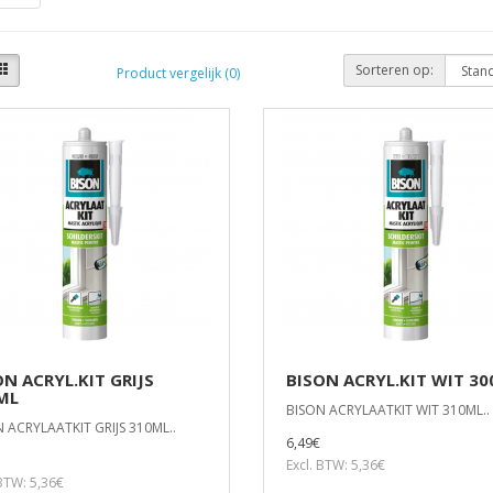
Sorteren op:
Product vergelijk (0)
ON ACRYL.KIT GRIJS
BISON ACRYL.KIT WIT 3
ML
BISON ACRYLAATKIT WIT 310ML..
 ACRYLAATKIT GRIJS 310ML..
6,49€
Excl. BTW: 5,36€
 BTW: 5,36€