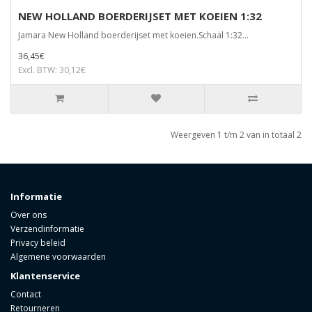
NEW HOLLAND BOERDERIJSET MET KOEIEN 1:32
Jamara New Holland boerderijset met koeien.Schaal 1:32...
36,45€
Excl. BTW: 30,12€
Weergeven 1 t/m 2 van in totaal 2
Informatie
Over ons
Verzendinformatie
Privacy beleid
Algemene voorwaarden
Klantenservice
Contact
Retourneren